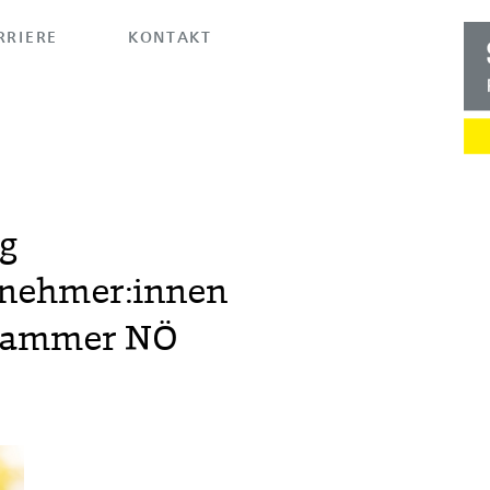
RRIERE
KONTAKT
g
rnehmer:innen
skammer NÖ