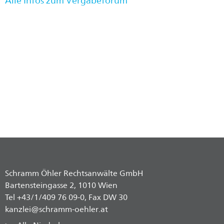
Alle Infos zum Vergabeforum
Schramm Öhler Rechtsanwälte GmbH
Bartensteingasse 2, 1010 Wien
Tel +43/1/409 76 09-0, Fax DW 30
kanzlei@schramm-oehler.at