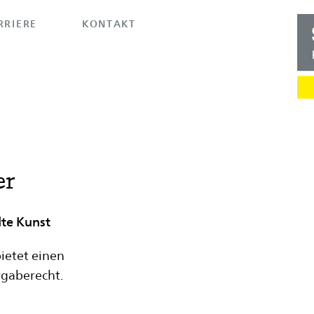
RRIERE
KONTAKT
er
te Kunst
ietet einen
rgaberecht.