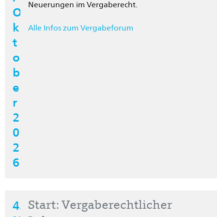
Neuerungen im Vergaberecht.
O
k
Alle Infos zum Vergabeforum
t
o
b
e
r
2
0
2
6
4.
Start: Vergaberechtlicher