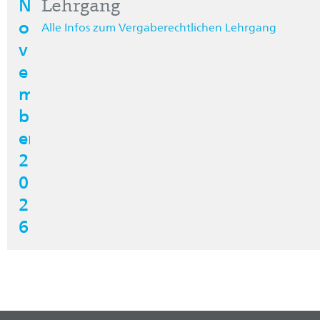
N
Lehrgang
o
Alle Infos zum Vergaberechtlichen Lehrgang
v
e
m
b
er
2
0
2
6