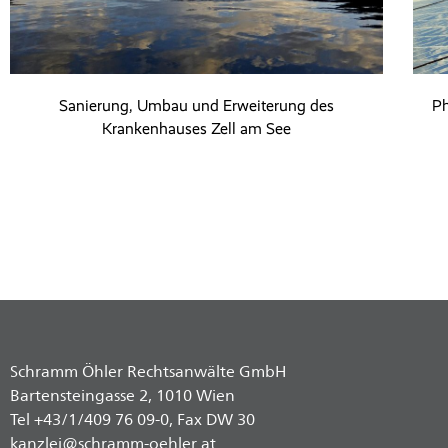
Sanierung, Umbau und Erweiterung des
Ph
Krankenhauses Zell am See
Schramm Öhler Rechtsanwälte GmbH
Bartensteingasse 2, 1010 Wien
Tel +43/1/409 76 09-0, Fax DW 30
kanzlei@schramm-oehler.at