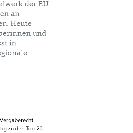
gelwerk der EU
en an
en. Heute
eberinnen und
st in
egionale
 Vergaberecht
itig zu den Top-20-