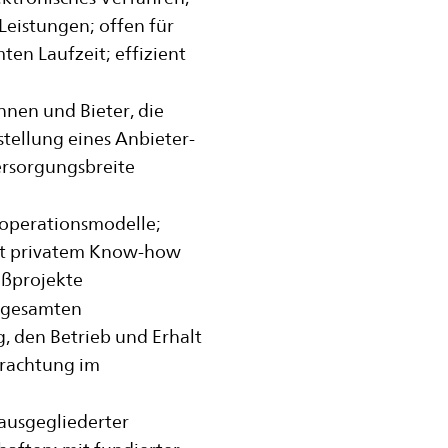
 Leistungen; offen für
en Laufzeit; effizient
innen und Bieter, die
stellung eines Anbieter-
ersorgungsbreite
ooperationsmodelle;
it privatem Know-how
oßprojekte
 gesamten
, den Betrieb und Erhalt
trachtung im
 ausgegliederter