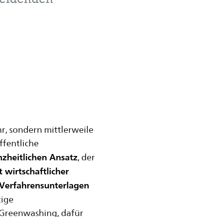
heidenden
r, sondern mittlerweile
fentliche
zheitlichen Ansatz
, der
 wirtschaftlicher
 Verfahrensunterlagen
tige
 Greenwashing, dafür