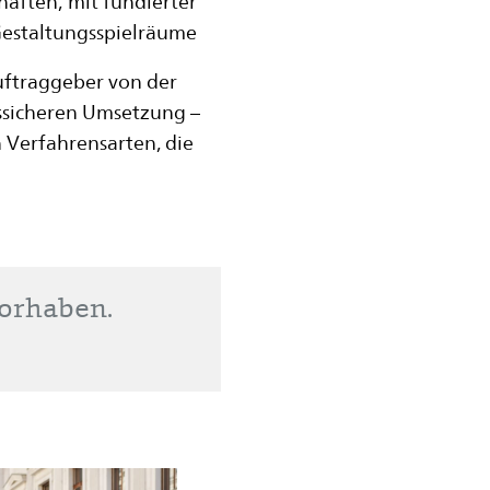
haften; mit fundierter
Gestaltungsspielräume
uftraggeber von der
tssicheren Umsetzung –
n Verfahrensarten, die
vorhaben.