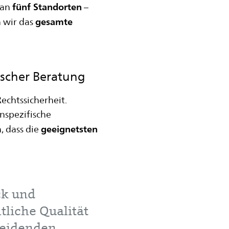
fünf Standorten
an
–
gesamte
 wir das
ischer Beratung
echtssicherheit.
nspezifische
geeignetsten
, dass die
ck und
liche Qualität